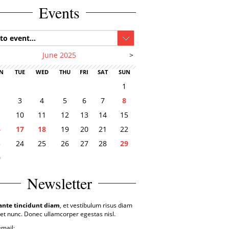
Events
to event...
June 2025
>
N
TUE
WED
THU
FRI
SAT
SUN
1
3
4
5
6
7
8
10
11
12
13
14
15
6
17
18
19
20
21
22
3
24
25
26
27
28
29
0
Newsletter
ante tincidunt diam
, et vestibulum risus diam
et nunc. Donec ullamcorper egestas nisl.
email: