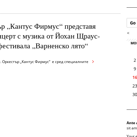
Go 
ър „Кантус Фирмус“ представя
<
нцерт с музика от Йохан Щраус-
фестивала „Варненско лято“
MO
2
г. Оркестър „Кантус Фирмус“ е сред специалните
9
1
2
3
Ante 
sit am
Your 