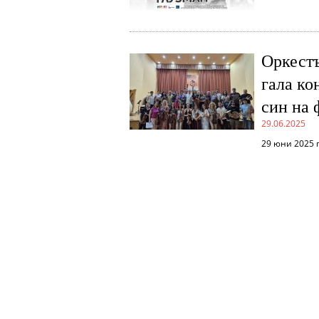
Оркест
гала ко
син на 
29.06.2025
29 юни 2025 