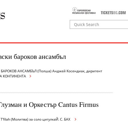
ски бароков ансамбъл
БАРОКОВ АНСАМБЪЛ (Полша) Анджей Косендиак, диригент
А КОНТИНЕНТА
лузман и Оркестър Cantus Firmus
T’filah (Молитва) за соло цигулкаЙ. С. БАХ