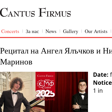
Concerts
За нас
News
Gallery
Our Artists
Рецитал на Ангел Ялъчков и Н
Маринов
Date:
f
Notice
1 in