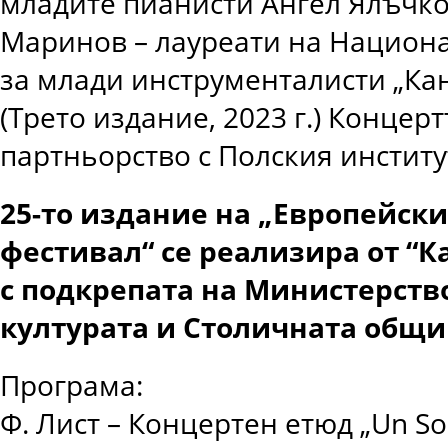
младите пианисти Ангел Ялъчк
Маринов – лауреати на Национ
за млади инструменталисти „Ка
(Трето издание, 2023 г.) Концерт
партньорство с Полския институ
25-то издание на „Европейск
фестивал“ се реализира от “К
с подкрепата на Министерств
културата и Столичната общи
Програма:
Ф. Лист – Концертен етюд „Un So