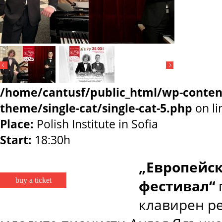
/home/cantusf/public_html/wp-conten
theme/single-cat/single-cat-5.php
on l
Place:
Polish Institute in Sofia
Start:
18:30h
„Европейс
buy a ticket
фестивал“
клавирен р