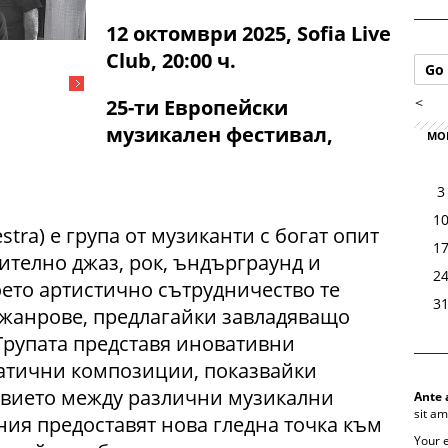
12 октомври 2025, Sofia Live
Club, 20:00 ч.
Go 
<
25-ти Европейски
музикален фестивал,
MO
3
1
tra) е група от музиканти с богат опит
1
ително джаз, рок, ъндърграунд и
2
оето артистично сътрудничество те
3
 жанрове, предлагайки завладяващо
Групата представя иновативни
атични композиции, показвайки
твието между различни музикални
Ante 
sit am
ия предоставят нова гледна точка към
Your 