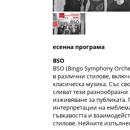
есенна програма
BSO
BSO (Bingo Symphony Orches
в различни стилове, включ
класическа музика. Със св
сливат тези разнообразни
изживяване за публиката. 
интерпретации на емблем
гъвкавостта и взаимодейс
стилове. Нейните изпълнен