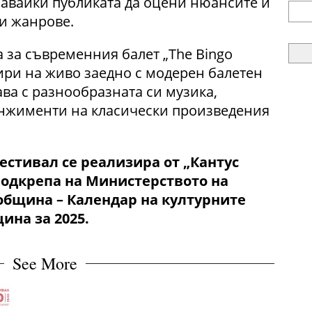
авайки публиката да оцени нюансите и
и жанрове.
а за съвременния балет „The Bingo
свири на живо заедно с модерен балетен
ва с разнообразната си музика,
нжименти на класически произведения
стивал се реализира от „Кантус
подкрепа на Министерството на
община – Календар на културните
ина за 2025.
See More