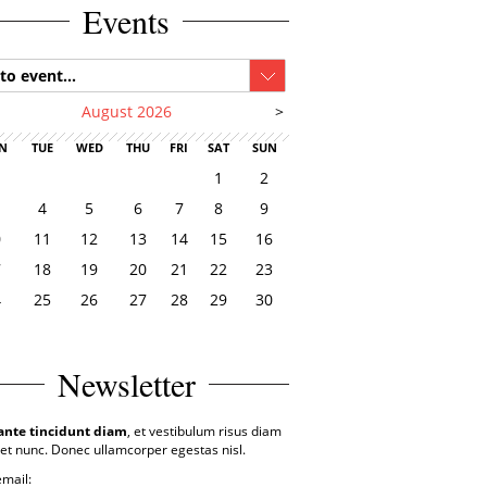
Events
to event...
August 2026
>
N
TUE
WED
THU
FRI
SAT
SUN
1
2
4
5
6
7
8
9
0
11
12
13
14
15
16
7
18
19
20
21
22
23
4
25
26
27
28
29
30
1
Newsletter
ante tincidunt diam
, et vestibulum risus diam
et nunc. Donec ullamcorper egestas nisl.
email: