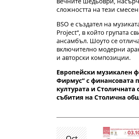
вечните шедьоври, насърч
сложността на тези смесен
BSO е създател на музикат
Project“, в който групата 
ансамбъл. Шоуто се отлича
включително модерни ара
и авторски композиции.
Европейски музикален фе
Фирмус“ с финансовата 
културата и Столичната 
събития на Столична общ
Oct