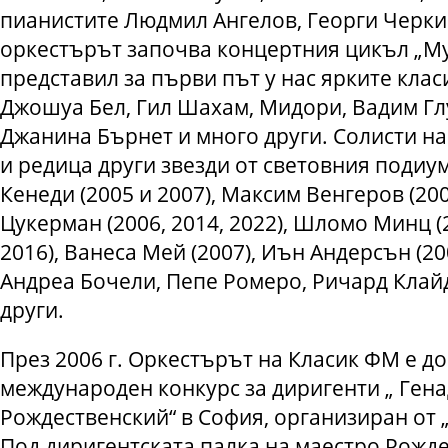
пианистите Людмил Ангелов, Георги Черкин 
оркестърът започва концертния цикъл „Му
представил за първи път у нас ярките кла
Джошуа Бел, Гил Шахам, Мидори, Вадим Гл
Джанина Бърнет и много други. Солисти на
и редица други звезди от световния подиу
Кенеди (2005 и 2007), Максим Венгеров (20
Цукерман (2006, 2014, 2022), Шломо Минц (2
2016), Ванеса Мей (2007), Иън Андерсън (2
Андреа Бочели, Пепе Ромеро, Ричард Клай
други.
През 2006 г. Оркестърът на Класик ФМ е д
международен конкурс за диригенти „ Ген
Рождественский“ в София, организиран от 
Под диригентската палка на маестро Рожд