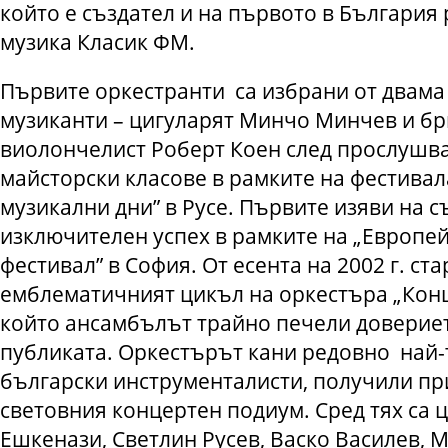
който е създател и на първото в България 
музика Класик ФМ.
Първите оркестранти са избрани от двама
музиканти – цигуларят Минчо Минчев и бр
виолончелист Роберт Коен след прослушва
майсторски класове в рамките на фестива
музикални дни” в Русе. Първите изяви на с
изключителен успех в рамките на „Европе
фестивал” в София. От есента на 2002 г. ст
емблематичният цикъл на оркестъра „Конц
който ансамбълът трайно печели довериет
публиката. Оркестърът кани редовно най
български инструменталисти, получили пр
световния концертен подиум. Сред тях са 
Ешкенази, Светлин Русев, Васко Василев, 