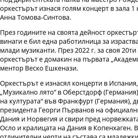
оркестърът изнася голям концерт в зала 1 
Анна Томова-Синтова.
През годините на своята дейност оркестър
винаги е бил една работилница за израств
млади музиканти. През 2022 г. за своя 20ти
оркестърът е домакин на първата „Академи
ментор Веско Ешкенази.
Оркестърът е изнасял концерти в Испания,
„Музикално лято” в Оберстдорф (Германия)
на културата“ във Франкфурт (Германия), 
президента Георги Първанов на официалн
Дания и Норвегия и свири пред норвежката
Осло и кралицата на Дания в Копенхаген. 
отличителни черти на състава са младежки