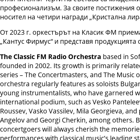
професионализъм. За своите постижения 
носител на четири награди „Кристална лир
От 2023 г. оркестърът на Класик ФМ прием
„Кантус Фирмус“ и представя продукцията с
The Classic FM Radio Orchestra
based in Sof
founded in 2002. Its growth is primarily relat
series – The Concertmasters, and The Music o
orchestra regularly features as soloists Bulga
young instrumentalists, who have garnered w
international podium, such as Vesko Pantelee
Roussev, Vasko Vassilev, Mila Georgieva, and 
Angelov and Georgi Cherkin, among others. B
concertgoers will always cherish the memories
performances with classical music’s leading sta