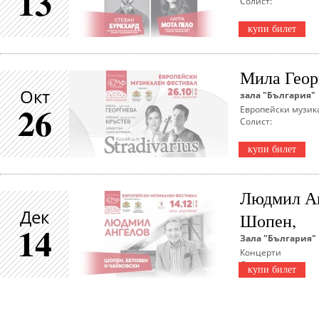
13
Солист:
купи билет
Мила Геор
Окт
зала "България"
26
Европейски музик
Солист:
купи билет
Людмил Ан
Дек
Шопен,
14
Зала "България"
Концерти
Солист:
купи билет