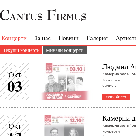
Концерти
За нас
Новини
Галерия
Артист
Текущи концерти
Минали концерти
Людмил Ан
Окт
Камерна зала "Б
03
Концерти
Солист:
купи билет
Камерни д
Окт
Камерна зала "Б
Концерти