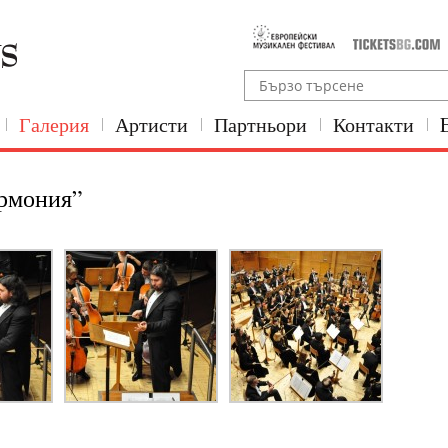
Галерия
Артисти
Партньори
Контакти
армония”