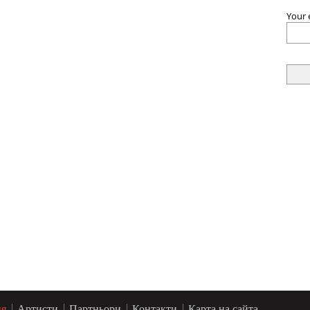
Your 
ия
Артисти
Партньори
Контакти
Карта на сайта