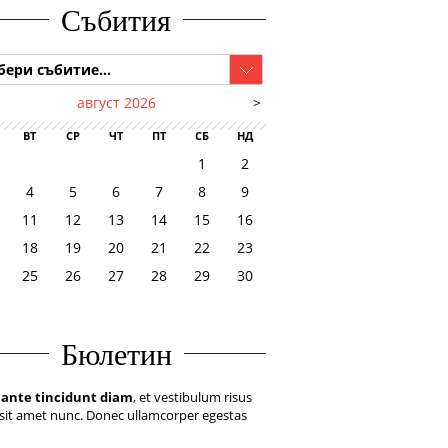
Събития
бери събитие...
август 2026
>
ВТ
СР
ЧТ
ПТ
СБ
НД
1
2
4
5
6
7
8
9
11
12
13
14
15
16
18
19
20
21
22
23
25
26
27
28
29
30
Бюлетин
 ante tincidunt diam
, et vestibulum risus
sit amet nunc. Donec ullamcorper egestas