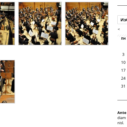
Из
<
ПН
3
10
17
24
31
Ante
diam 
nisl.