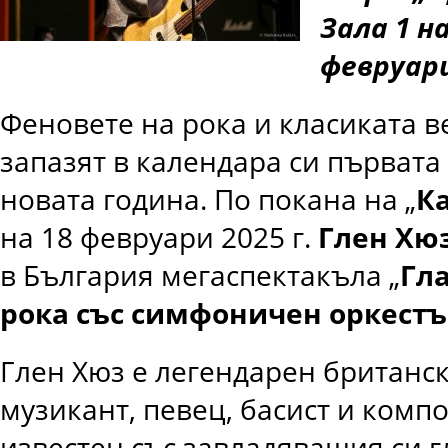
Зала 1 н
февруари
Феновете на рока и класиката в
запазят в календара си първата 
новата година. По покана на „
К
на 18 февруари 2025 г.
Глен Хю
в България мегаспектакъла „
Гла
рока със симфоничен оркест
Глен Хюз е легендарен британс
музикант, певец, басист и комп
известен със завладяващия си гл