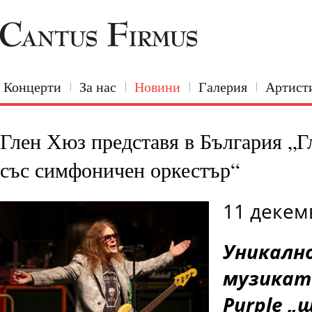
Концерти
За нас
Новини
Галерия
Артист
Глен Хюз представя в България „Г
със симфоничен оркестър“
11 декем
Уникалн
музикат
Purple
„щ