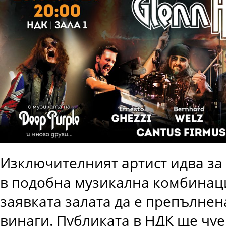
Изключителният артист идва за 
в подобна музикална комбинаци
заявката залата да е препълне
винаги. Публиката в НДК ще чуе