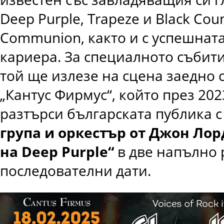
Deep Purple
, Trapeze и Black Cou
Communion, както и с успешната
кариера. За специалното събит
той ще излезе на сцена заедно 
„Кантус Фирмус“, който през 20
разтърси българската публика с 
група и оркестър от Джон Лор
на Deep Purple“
в две напълно
последователни дати.