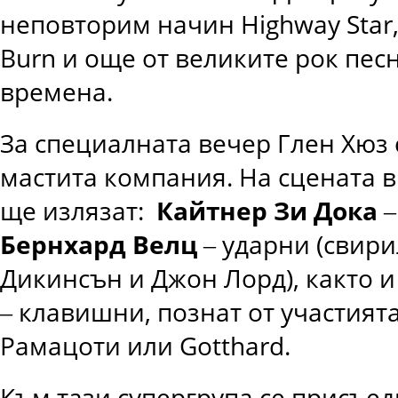
неповторим начин Highway Star, 
Burn и още от великите рок пес
времена.
За специалната вечер Глен Хюз
мастита компания. На сцената в 
ще излязат:
Кайтнер Зи Дока
‒
Бернхард Велц
‒ ударни (свири
Дикинсън и Джон Лорд), както 
‒ клавишни, познат от участията
Рамацоти или Gotthard.
Към тази супергрупа се присъед