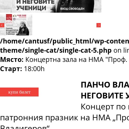
/home/cantusf/public_html/wp-conten
theme/single-cat/single-cat-5.php
on l
Място:
Концертна зала на НМА "Проф. 
Старт:
18:00h
ПАНЧО ВЛА
купи билет
НЕГОВИТЕ
Концерт по
патронния празник на НМА „Пр
Владигеров“