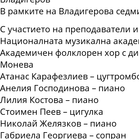
В рамките на Владигерова седм
С участието на преподаватели и
Националната музикална акаде
Академичен фолклорен хор с ди
Монева
Атанас Карафезлиев – цугтромб
Анелия Господинова – пиано
Лилия Костова – пиано
Стоимен Пеев – цигулка
Николай Желязков – пиано
Габриела Георгиева – сопран