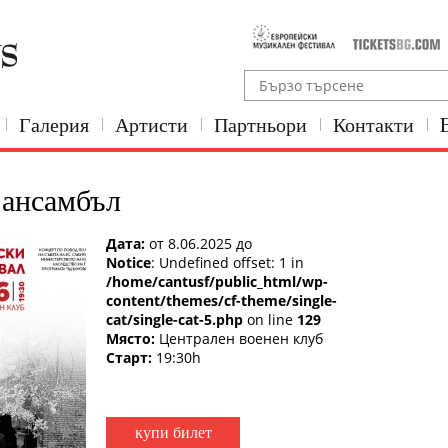
Галерия
Артисти
Партньори
Контакти
 ансамбъл
Дата:
от 8.06.2025 до
Notice
: Undefined offset: 1 in
/home/cantusf/public_html/wp-
content/themes/cf-theme/single-
cat/single-cat-5.php
on line
129
Място:
Централен военен клуб
Старт:
19:30h
купи билет