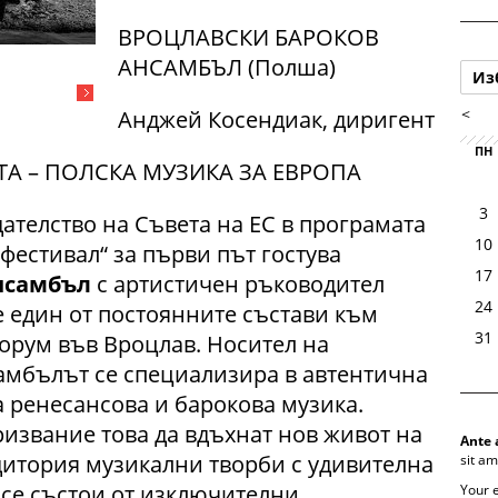
ВРОЦЛАВСКИ БАРОКОВ
АНСАМБЪЛ (Полша)
Из
<
Анджей Косендиак, диригент
ПН
А – ПОЛСКА МУЗИКА ЗА ЕВРОПА
3
ателство на Съвета на ЕС в програмата
10
фестивал“ за първи път гостува
17
нсамбъл
с артистичен ръководител
24
 е един от постоянните състави към
31
рум във Вроцлав. Носител на
мбълът се специализира в автентична
 ренесансова и барокова музика.
извание това да вдъхнат нов живот на
Ante 
дитория музикални творби с удивителна
sit am
а се състои от изключителни
Your 