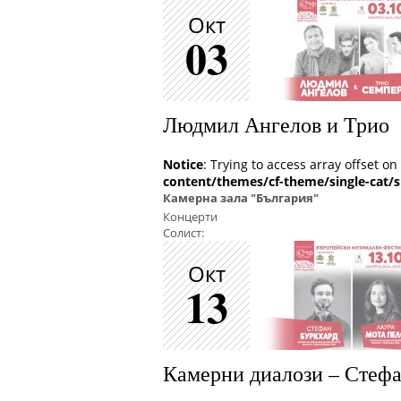
Окт
03
Людмил Ангелов и Трио
Notice
: Trying to access array offset on
content/themes/cf-theme/single-cat/s
Камерна зала "България"
Концерти
Солист:
Окт
13
Камерни диалози – Стеф