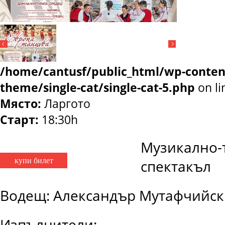
/home/cantusf/public_html/wp-conten
theme/single-cat/single-cat-5.php
on l
Място:
Ларгото
Старт:
18:30h
Музикално-
купи билет
спектакъл
Водещ: Александър Мутафчийск
Изпълнители: