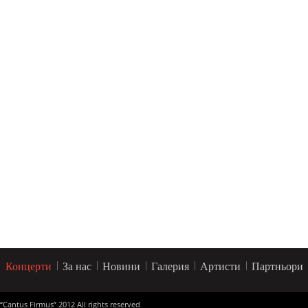
Концерти
За нас
Новини
Галерия
Артисти
Партньори
“Cantus Firmus” 2012 All rights reserved