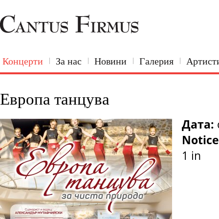
Концерти
За нас
Новини
Галерия
Артист
Европа танцува
Дата:
Notice
1 in