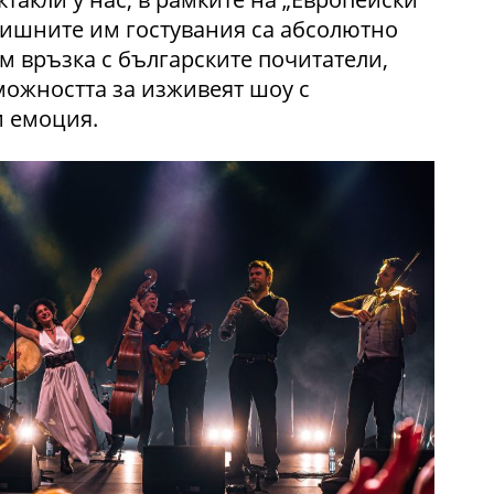
дишните им гостувания са абсолютно
им връзка с българските почитатели,
можността за изживеят шоу с
и емоция.