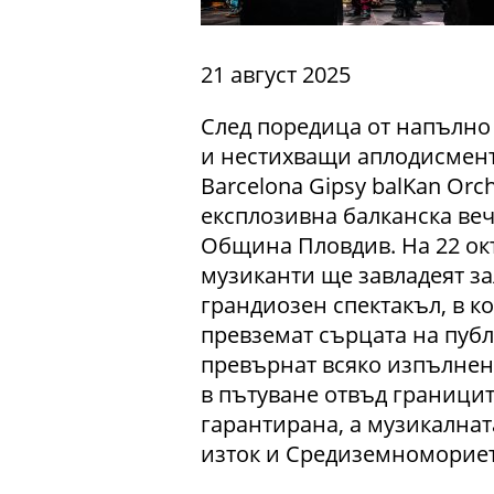
21 август 2025
След поредица от напълно
и нестихващи аплодисмент
Barcelona Gipsy balKan Orc
експлозивна балканска веч
Община Пловдив. На 22 окто
музиканти ще завладеят за
грандиозен спектакъл, в к
превземат сърцата на публ
превърнат всяко изпълнен
в пътуване отвъд границит
гарантирана, а музикалнат
изток и Средиземномориет