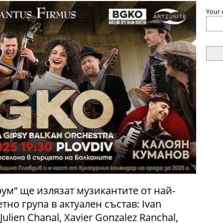
Your 
рум“ ще излязат музикантите от най-
но група в актуален състав: Ivan
 Julien Chanal, Xavier Gonzalez Ranchal,