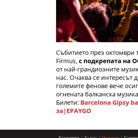
Събитието през октомври т
Firmus,
с подкрепата
на
О
от най-грандиозните музик
нас. Очаква се интересът 
големите фенове вече осиг
огнената балканска музика
Билети:
Barcelona Gipsy b
за|EPAYGO
Концерти
За нас
Новини
Галер