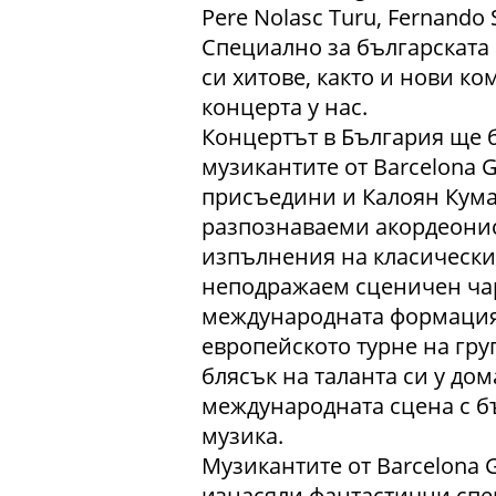
Pere Nolasc Turu, Fernando 
Специално за българската
си хитове, както и нови к
концерта у нас.
Концертът в България ще 
музикантите от Barcelona G
присъедини и Калоян Кума
разпознаваеми акордеонис
изпълнения на класически
неподражаем сценичен чар,
международната формация 
европейското турне на гру
блясък на таланта си у дом
международната сцена с б
музика.
Музикантите от Barcelona G
изнасяли фантастични спек