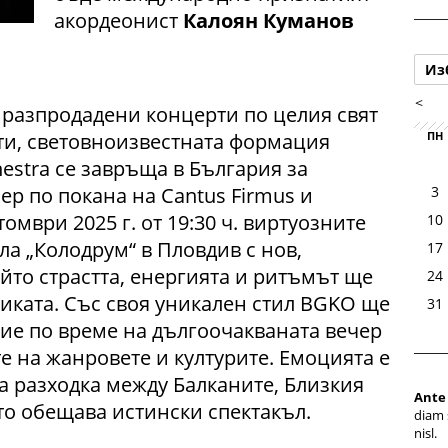
акордеонист
Калоян Куманов
Из
<
 разпродадени концерти по целия свят
и, световноизвестната формация
ПН
hestra се завръща в България за
ер по покана на Cantus Firmus и
3
мври 2025 г. от 19:30 ч. виртуозните
10
ла „Колодрум“ в Пловдив с нов,
17
ойто страстта, енергията и ритъмът ще
24
иката. Със своя уникален стил BGKO ще
31
ие по време на дългоочакваната вечер
е на жанровете и културите. Емоцията е
а разходка между Балканите, Близкия
Ante
о обещава истински спектакъл.
diam 
nisl.