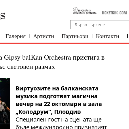
Галерия
Артисти
Партньори
Контакти
a Gipsy balKan Orchestra пристига в
ъс световен размах
Виртуозите на балканската
музика подготвят магична
вечер на 22 октомври в зала
„Колодрум“, Пловдив
Специален гост на сцената ще
бъде международно признатият