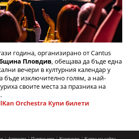
ази година, организирано от Cantus
бщина Пловдив
, обещава да бъде една
ални вечери в културния календар у
да бъде изключително голям, а най-
уриха своите места за празника на
.
alKan Orchestra Купи билети
ия
Артисти
Партньори
Контакти
Карта на сайта