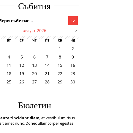
Събития
бери събитие...
август 2026
>
ВТ
СР
ЧТ
ПТ
СБ
НД
1
2
4
5
6
7
8
9
11
12
13
14
15
16
18
19
20
21
22
23
25
26
27
28
29
30
Бюлетин
 ante tincidunt diam
, et vestibulum risus
sit amet nunc. Donec ullamcorper egestas