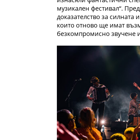
музикален фестивал“. Пре
доказателство за силната 
които отново ще имат въз
безкомпромисно звучене 