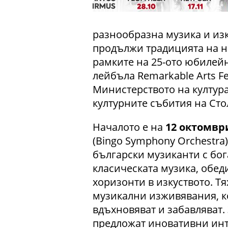
разнообразна музика и из
продължи традицията на 
рамките на 25-ото юбилей
лейбъла Remarkable Arts Fe
Министерството на култур
културните събития на Сто
Началото е на
12 октомвр
(Bingo Symphony Orchestra
български музиканти с бог
класическата музика, обед
хоризонти в изкуството. Т
музикални изживявания, к
вдъхновяват и забавляват.
предложат иновативни ин