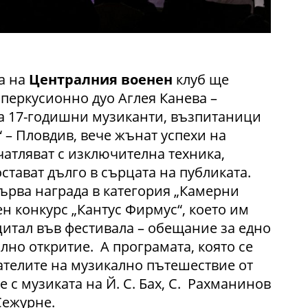
а на
Централния военен
клуб ще
перкусионно дуо Аглея Канева –
а 17-годишни музиканти, възпитаници
– Пловдив, вече жънат успехи на
атляват с изключителна техника,
стават дълго в сърцата на публиката.
 първа награда в категория „Камерни
н конкурс „Кантус Фирмус“, което им
цитал във фестивала – обещание за едно
но откритие. А програмата, която се
ателите на музикално пътешествие от
 с музиката на Й. С. Бах, С. Рахманинов
Сежурне.