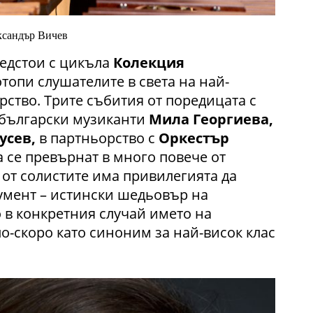
ксандър Вичев
едстои с цикъла
Колекция
отопи слушателите в света на най-
ство. Трите събития от поредицата с
 български музиканти
Мила Георгиева,
усев,
в партньорство с
Оркестър
 се превърнат в много повече от
от солистите има привилегията да
умент – истински шедьовър на
о в конкретния случай името на
о-скоро като синоним за най-висок клас