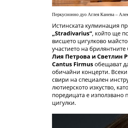
Перкусионно дуо Аглея Канева – Але
Истинската кулминация пр
„Stradivarius“
, който ще п
висшето цигулково майстор
участието на брилянтните
Лия Петрова и Светлин Р
Cantus Firmus
обещават да
обичайни концерти. Всеки 
свири на специален инстр
лютиерското изкуство, кат
поредицата е използвано п
цигулки.