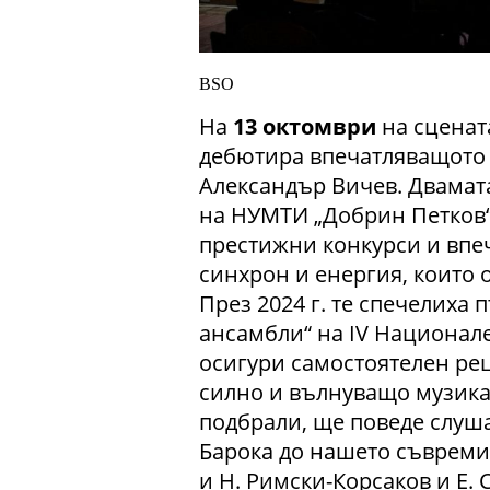
BSO
На
13 октомври
на сценат
дебютира впечатляващото 
Александър Вичев. Двамат
на НУМТИ „Добрин Петков“ 
престижни конкурси и впеч
синхрон и енергия, които о
През 2024 г. те спечелиха
ансамбли“ на IV Национале
осигури самостоятелен ре
силно и вълнуващо музикал
подбрали, ще поведе слуш
Барока до нашето съвремие
и Н. Римски-Корсаков и Е. 