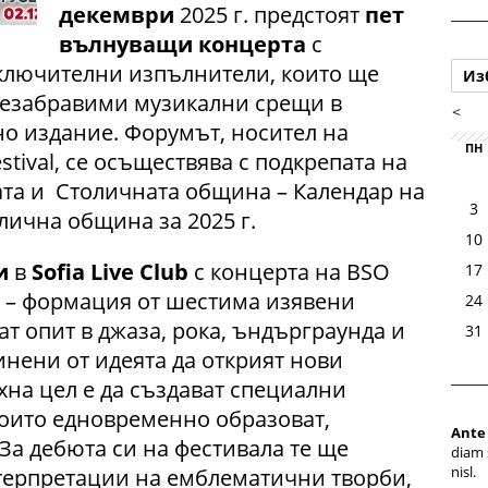
декември
2025 г. предстоят
пет
вълнуващи концерта
с
ключителни изпълнители, които ще
Из
незабравими музикални срещи в
<
но издание. Форумът, носител на
ПН
stival, се осъществява с подкрепата на
ата и Столичната община – Календар на
3
лична община за 2025 г.
10
и
в
Sofia Live Club
с концерта на BSO
17
) – формация от шестима изявени
24
ат опит в джаза, рока, ъндърграунда и
31
инени от идеята да открият нови
яхна цел е да създават специални
оито едновременно образоват,
Ante
 За дебюта си на фестивала те ще
diam 
nisl.
терпретации на емблематични творби,