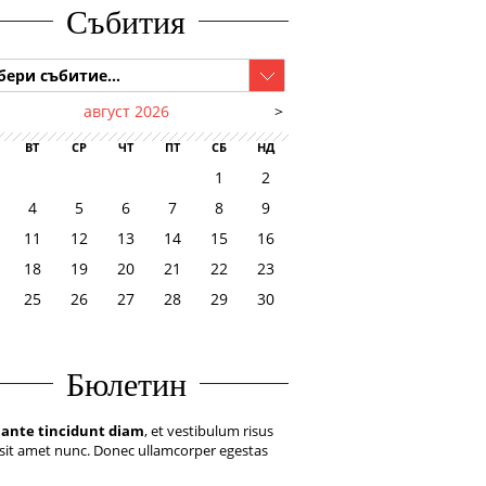
Събития
бери събитие...
август 2026
>
ВТ
СР
ЧТ
ПТ
СБ
НД
1
2
4
5
6
7
8
9
11
12
13
14
15
16
18
19
20
21
22
23
25
26
27
28
29
30
Бюлетин
 ante tincidunt diam
, et vestibulum risus
sit amet nunc. Donec ullamcorper egestas