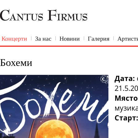
Концерти
За нас
Новини
Галерия
Артист
Бохеми
Дата:
21.5.2
Място
музик
Старт