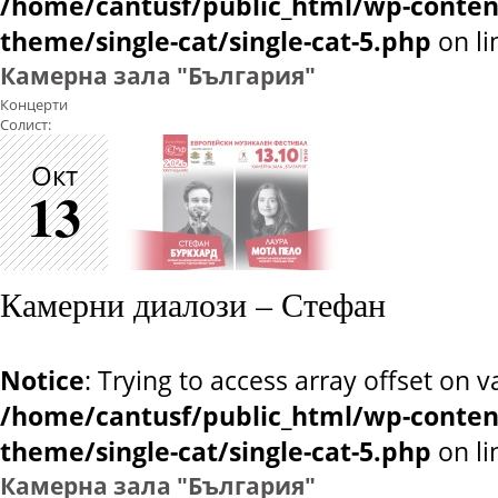
/home/cantusf/public_html/wp-conten
theme/single-cat/single-cat-5.php
on l
Камерна зала "България"
Концерти
Солист:
Окт
13
Камерни диалози – Стефан
Notice
: Trying to access array offset on v
/home/cantusf/public_html/wp-conten
theme/single-cat/single-cat-5.php
on l
Камерна зала "България"