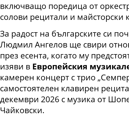
включващо поредица от оркест
солови рецитали и майсторски к
За радост на българските си по
Людмил Ангелов ще свири отно
през есента, когато му предстоя
изяви в
Европейския музикале
камерен концерт с трио „Семпер
самостоятелен клавирен рецита
декември 2026 с музика от Шопе
Чайковски.