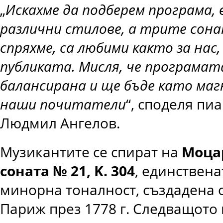
„
Искахме да подберем програма, 
различни стилове, а трите сона
спряхме, са любими както за нас,
публиката. Мисля, че програмат
балансирана и ще бъде
като ма
наши почитатели
“, споделя пи
Людмил Ангелов.
Музикантите се спират на
Моца
соната № 21, K
.
304
, единствена
минорна тоналност, създадена 
Париж през 1778 г. Следващото