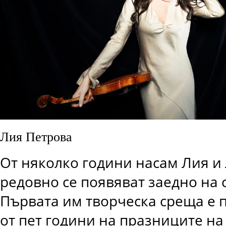
Лия Петрова
От няколко години насам Лия 
редовно се появяват заедно на 
Първата им творческа среща е 
от пет години на празниците на