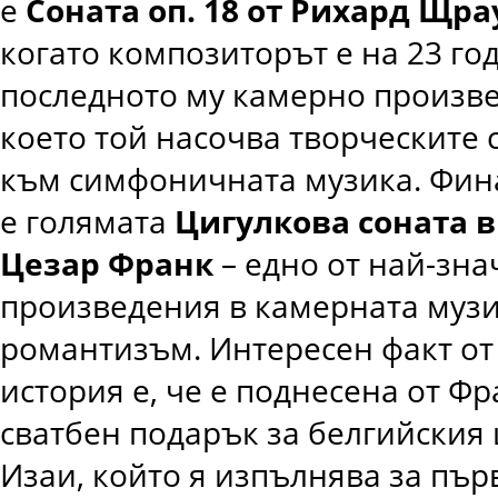
е
Соната оп. 18 от Рихард Щра
когато композиторът е на 23 год
последното му камерно произве
което той насочва творческите 
към симфоничната музика. Фин
е голямата
Ц
игулкова соната в
Цезар Франк
– едно от най-зн
произведения в камерната музи
романтизъм. Интересен факт от
история е, че е поднесена от Фр
сватбен подарък за белгийския
Изаи, който я изпълнява за пър