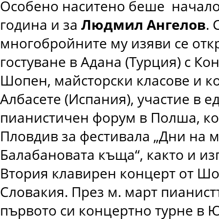
Особено наситено беше начало
година и за
Людмил Ангелов
. 
многобройните му изяви се отк
гостуване в Адана (Турция) с Ко
Шопен, майсторски класове и к
Албасете (Испания), участие в 
пианистичен форум в Полша, ко
Пловдив за фестивала „Дни на м
Балабановата къща“, както и и
Втория клавирен концерт от Шо
Словакия. През м. март пианист
първото си концертно турне в 