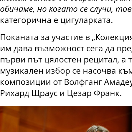
обичаме, но когато се случи, тов
категорична е цигуларката.
Поканата за участие в „Колекция 
им дава възможност сега да пре
първи път цялостен рецитал, а 
музикален избор се насочва къ
композиции от Волфганг Амадеу
Рихард Щраус и Цезар Франк.