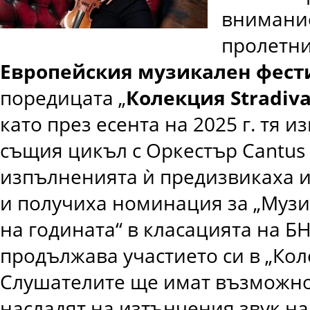
внимани
пролетн
Европейския музикален фест
поредицата „
Колекция
Stradiva
като през есента на 2025 г. тя и
същия цикъл с Оркестър Cantus 
изпълненията ѝ предизвикаха и
и получиха номинация за „Музи
на годината“ в класацията на БН
продължава участието си в „Кол
Слушателите ще имат възможнос
насладят на изтънчения звук н