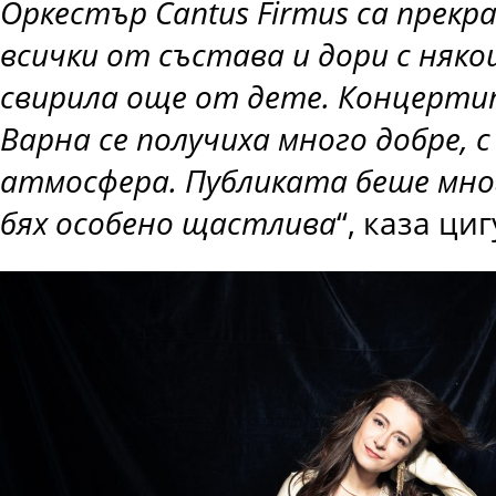
Оркестър Cantus Firmus са прекр
всички от състава и дори с няко
свирила още от дете. Концерти
Варна се получиха много добре, с
атмосфера. Публиката беше мно
бях особено щастлива
“, каза ци