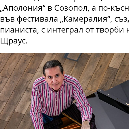
„Аполония“ в Созопол, а по-късн
във фестивала „Камералия“, съз
пианиста, с интеграл от творби 
Щраус.