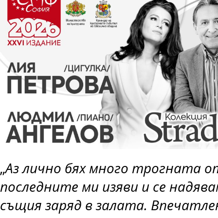
„
Аз лично бях много трогната о
последните ми изяви и се надява
същия заряд в залата. Впечатл