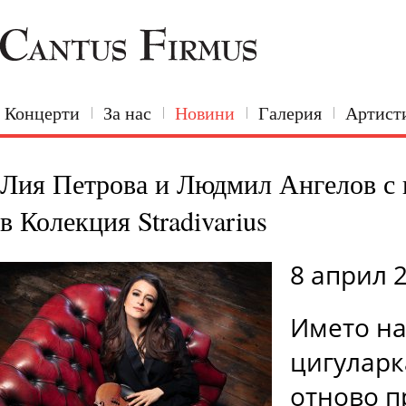
Концерти
За нас
Новини
Галерия
Артист
Лия Петрова и Людмил Ангелов с 
в Колекция Stradivarius
8 април 
Името на
цигуларк
отново п