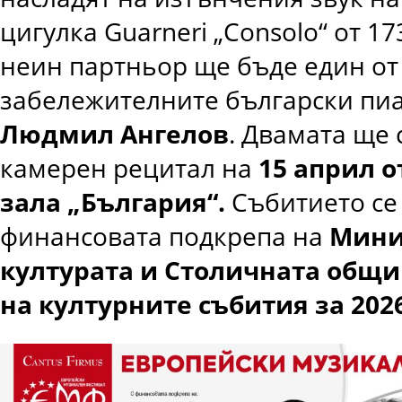
цигулка Guarneri „Consolo“ от 173
неин партньор ще бъде един от
забележителните български пи
Людмил Ангелов
. Двамата ще 
камерен рецитал на
15 април от
зала „България“
.
Събитието се
финансовата подкрепа на
Мини
културата и Столичната общи
на културните събития за 202