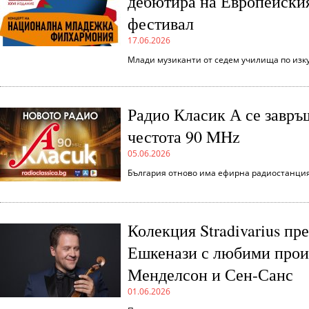
дебютира на Европейски
фестивал
17.06.2026
Млади музиканти от седем училища по изк
Радио Класик А се завръ
честота 90 MHz
05.06.2026
България отново има ефирна радиостанция
Колекция Stradivarius пр
Ешкенази с любими прои
Менделсон и Сен-Санс
01.06.2026