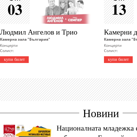
03
13
Людмил Ангелов и Трио
Камерни д
Камерна зала "България"
Камерна зала "Б
Концерти
Концерти
Солист:
Солист:
купи билет
купи билет
Новини
Националната младежка