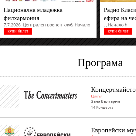
Национална младежка
Радио Класи
филхармония
ефира на че
7.7.2026
,
Централен военен клуб
,
Начало
,
,
Начало h
19:30h
купи билет
купи билет
Програма
Концертмайсто
Цикъл
Зала България
14
Концерта
Европейски му