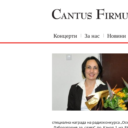
Концерти
За нас
Новини
специална награда на радиоконкурса „Осма
„Лаборатория за слава” по Канал 1 на Б