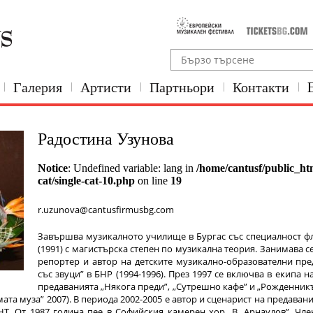
Галерия
Артисти
Партньори
Контакти
Радостина Узунова
Notice
: Undefined variable: lang in
/home/cantusf/public_ht
cat/single-cat-10.php
on line
19
r.uzunova@cantusfirmusbg.com
Завършва музикалното училище в Бургас със специалност фле
(1991) с магистърска степен по музикална теория. Занимава с
репортер и автор на детските музикално-образователни пр
със звуци” в БНР (1994-1996). През 1997 се включва в екипа 
предаванията „Някога преди”, „Сутрешно кафе” и „Рожденник
та муза” 2007). В периода 2002-2005 е автор и сценарист на предавания
НТ. От 1987 година пее в Софийския камерен хор „В. Арнаудов”. Чл