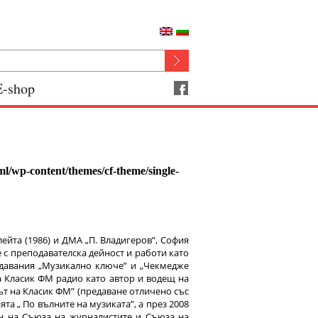
E-shop
ml/wp-content/themes/cf-theme/single-
йта (1986) и ДМА „П. Владигеров”, София
е с преподавателска дейност и работи като
едавания „Музикално ключе” и „Чекмедже
на Класик ФМ радио като автор и водещ на
ът на Класик ФМ” (предаване отличено със
та „ По вълните на музиката”, а през 2008
ен на Съюза на журналистите и Съюза на